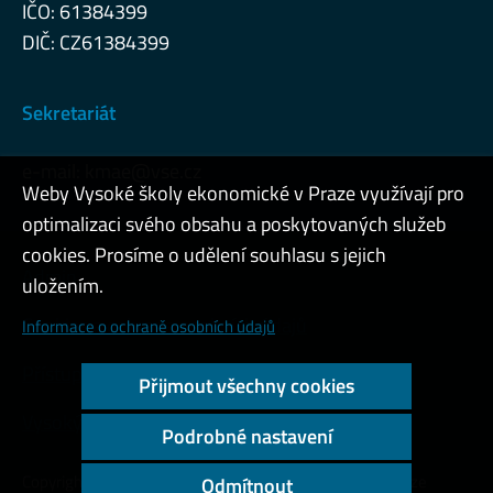
IČO: 61384399
DIČ: CZ61384399
Sekretariát
e-mail:
kmae@vse.cz
Weby Vysoké školy ekonomické v Praze využívají pro
optimalizaci svého obsahu a poskytovaných služeb
cookies. Prosíme o udělení souhlasu s jejich
Admin
uložením.
Cookies a ochrana osobních údajů
Informace o ochraně osobních údajů
Přístupnost webu
Přijmout všechny cookies
Vysoký kontrast
Podrobné nastavení
Copyright © 2000 - 2026 Vysoká škola ekonomická v Praze
Odmítnout