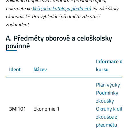
základní a doplňková literatura k předmětu apod)
naleznete ve
Veřejném katalogu předmětů
Vysoké školy
ekonomické. Pro vyhledání předmětu zde stačí
zadat ident.
A. Předměty oborově a celoškolsky
povinné
Informace o
Ident
Název
kursu
Plán výuky
Podmínky
zkoušky
3MI101
Ekonomie 1
Okruhy k dílčí
zkoušce z
předmětu