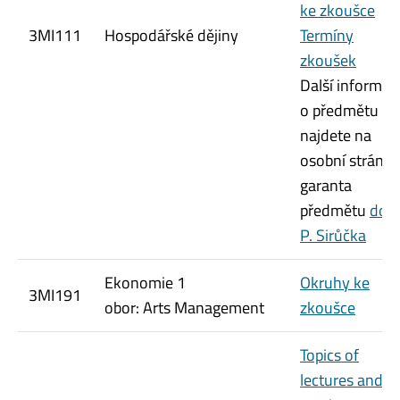
ke zkoušce
3MI111
Hospodářské dějiny
Termíny
zkoušek
Další informac
o předmětu
najdete na
osobní stránce
garanta
předmětu
doc.
P. Sirůčka
Ekonomie 1
Okruhy ke
3MI191
obor: Arts Management
zkoušce
Topics of
lectures and