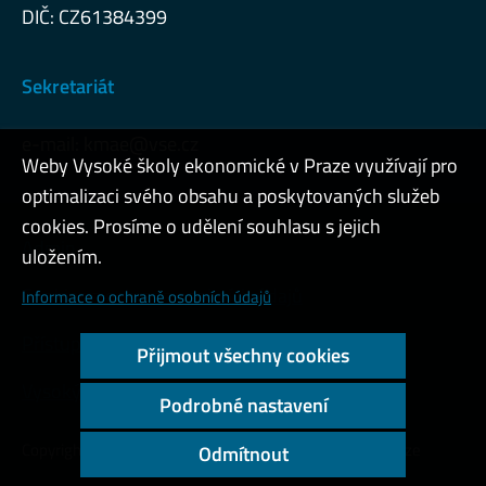
DIČ: CZ61384399
Sekretariát
e-mail:
kmae@vse.cz
Weby Vysoké školy ekonomické v Praze využívají pro
optimalizaci svého obsahu a poskytovaných služeb
cookies. Prosíme o udělení souhlasu s jejich
Admin
uložením.
Cookies a ochrana osobních údajů
Informace o ochraně osobních údajů
Přístupnost webu
Přijmout všechny cookies
Vysoký kontrast
Podrobné nastavení
Copyright © 2000 - 2026 Vysoká škola ekonomická v Praze
Odmítnout