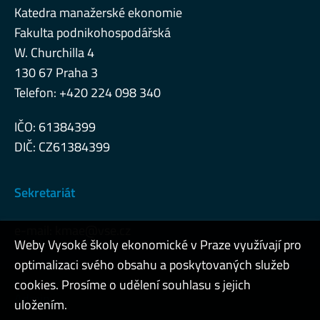
Katedra manažerské ekonomie
Fakulta podnikohospodářská
W. Churchilla 4
130 67 Praha 3
Telefon: +420 224 098 340
IČO: 61384399
DIČ: CZ61384399
Sekretariát
e-mail:
kmae@vse.cz
Weby Vysoké školy ekonomické v Praze využívají pro
optimalizaci svého obsahu a poskytovaných služeb
cookies. Prosíme o udělení souhlasu s jejich
Admin
uložením.