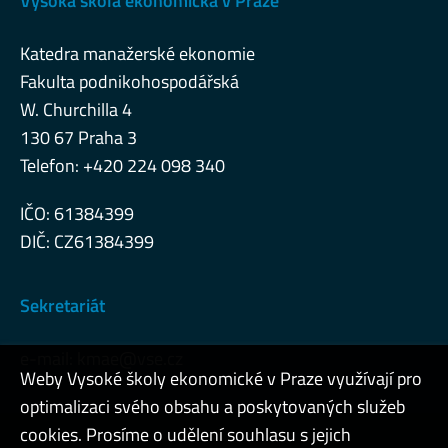
Vysoká škola ekonomická v Praze
Katedra manažerské ekonomie
Fakulta podnikohospodářská
W. Churchilla 4
130 67 Praha 3
Telefon: +420 224 098 340
IČO: 61384399
DIČ: CZ61384399
Sekretariát
e-mail:
kmae@vse.cz
Weby Vysoké školy ekonomické v Praze využívají pro
optimalizaci svého obsahu a poskytovaných služeb
cookies. Prosíme o udělení souhlasu s jejich