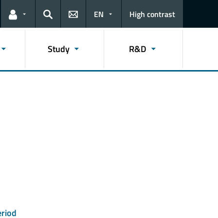
EN
High contrast
Links for the current user
Search
Study
R&D
l
riod