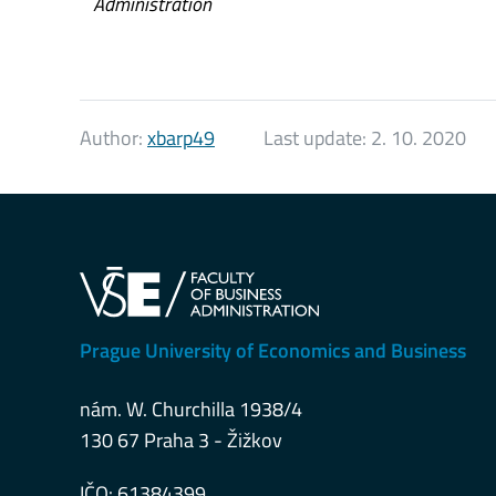
Administration
Author:
xbarp49
Last update:
2. 10. 2020
Prague University of Economics and Business
nám. W. Churchilla 1938/4
130 67 Praha 3 - Žižkov
IČO: 61384399