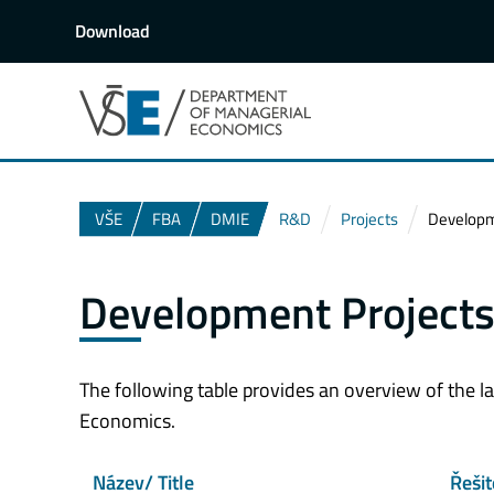
Download
VŠE
FBA
DMIE
R&D
Projects
Developm
Development Project
The following table provides an overview of the 
Economics.
Název/ Title
Řeši